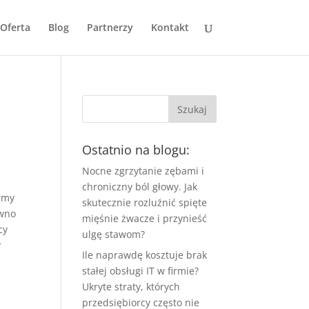
Oferta
Blog
Partnerzy
Kontakt
Ostatnio na blogu:
Nocne zgrzytanie zębami i
chroniczny ból głowy. Jak
rmy
skutecznie rozluźnić spięte
ówno
mięśnie żwacze i przynieść
cy
ulgę stawom?
r
Ile naprawdę kosztuje brak
stałej obsługi IT w firmie?
Ukryte straty, których
przedsiębiorcy często nie