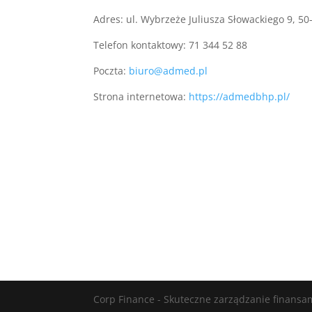
Adres: ul. Wybrzeże Juliusza Słowackiego 9, 5
Telefon kontaktowy:
71 344 52 88
Poczta:
biuro@admed.pl
Strona internetowa:
https://admedbhp.pl/
Corp Finance - Skuteczne zarządzanie finansam