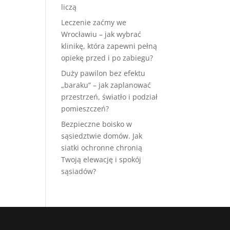
liczą
Leczenie zaćmy we
Wrocławiu – jak wybrać
klinikę, która zapewni pełną
opiekę przed i po zabiegu?
Duży pawilon bez efektu
„baraku” – jak zaplanować
przestrzeń, światło i podział
pomieszczeń?
Bezpieczne boisko w
sąsiedztwie domów. Jak
siatki ochronne chronią
Twoją elewację i spokój
sąsiadów?