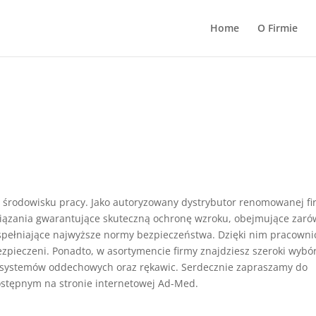
Home
O Firmie
 środowisku pracy. Jako autoryzowany dystrybutor renomowanej fi
iązania gwarantujące skuteczną ochronę wzroku, obejmujące zar
e, spełniające najwyższe normy bezpieczeństwa. Dzięki nim pracowni
pieczeni. Ponadto, w asortymencie firmy znajdziesz szeroki wybó
y, systemów oddechowych oraz rękawic. Serdecznie zapraszamy do
stępnym na stronie internetowej Ad-Med.