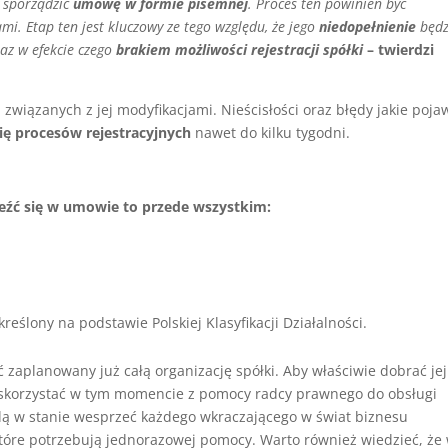
y sporządzić
umowę w formie pisemnej
. Proces ten powinien być
i. Etap ten jest kluczowy ze tego względu, że jego
niedopełnienie
będz
az w efekcie czego
brakiem możliwości rejestracji spółki
– twierdzi
związanych z jej modyfikacjami. Nieścisłości oraz błędy jakie poja
ę procesów rejestracyjnych
nawet do kilku tygodni.
źć się w umowie to przede wszystkim:
reślony na podstawie Polskiej Klasyfikacji Działalności.
zaplanowany już całą organizację spółki. Aby właściwie dobrać jej
t skorzystać w tym momencie z pomocy radcy prawnego do obsługi
dą w stanie wesprzeć każdego wkraczającego w świat biznesu
które potrzebują jednorazowej pomocy. Warto również wiedzieć, że