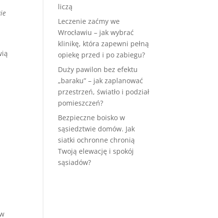
liczą
ie
Leczenie zaćmy we
Wrocławiu – jak wybrać
klinikę, która zapewni pełną
wią
opiekę przed i po zabiegu?
Duży pawilon bez efektu
„baraku” – jak zaplanować
przestrzeń, światło i podział
pomieszczeń?
Bezpieczne boisko w
sąsiedztwie domów. Jak
siatki ochronne chronią
Twoją elewację i spokój
sąsiadów?
 w