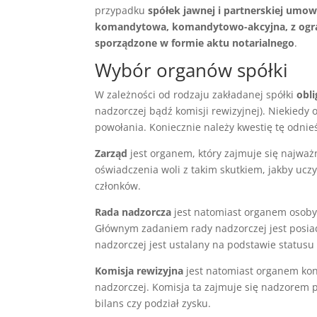
przypadku
spółek jawnej i partnerskiej umo
komandytowa, komandytowo-akcyjna, z ogran
sporządzone w formie aktu notarialnego
.
Wybór organów spółki
W zależności od rodzaju zakładanej spółki
obli
nadzorczej bądź komisji rewizyjnej). Niekiedy 
powołania. Koniecznie należy kwestię tę odnieś
Zarząd
jest organem, który zajmuje się najważn
oświadczenia woli z takim skutkiem, jakby uczy
członków.
Rada nadzorcza
jest natomiast organem osoby
Głównym zadaniem rady nadzorczej jest posiad
nadzorczej jest ustalany na podstawie statusu 
Komisja rewizyjna
jest natomiast organem kon
nadzorczej. Komisja ta zajmuje się nadzorem
bilans czy podział zysku.