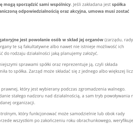
wę mogą sporządzić sami wspólnicy
. Jeśli zakładana jest
spółka
iczoną odpowiedzialnością oraz akcyjna, umowa musi zostać
gatoryjne jest powołanie osób w skład jej organów
(zarządu, rad
organy te są fakultatywne albo nawet nie istnieje możliwość ich
ć do rodzaju działalności jaką planujemy założyć.
iejszymi sprawami spółki oraz reprezentuje ją, czyli składa
niła to spółka. Zarząd może składać się z jednego albo większej lic
 prawnej, który jest wybierany podczas zgromadzenia walnego.
anie stałego nadzoru nad działalnością, a sam tryb powoływania 
danej organizacji.
trolnym, który funkcjonować może samodzielnie lub obok rady
 przede wszystkim po zakończeniu roku obrachunkowego, weryfikuj