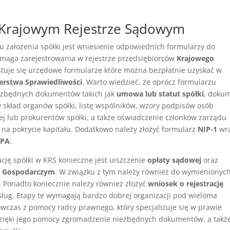
w Krajowym Rejestrze Sądowym
u założenia spółki jest wniesienie odpowiednich formularzy do
ymaga zarejestrowania w rejestrze przedsiębiorców
Krajowego
stuje się urzędowe formularze które można bezpłatnie uzyskać w
erstwa Sprawiedliwości
. Warto wiedzieć, że oprócz formularzu
niezbędnych dokumentów takich jak
umowa lub statut spółki
, doku
 skład organów spółki, listę wspólników, wzory podpisów osób
ej lub prokurentów spółki, a także oświadczenie członków zarządu
 na pokrycie kapitału. Dodatkowo należy złożyć formularz
NIP-1
wra
ZPA
.
ację spółki w KRS konieczne jest uiszczenie
opłaty sądowej
oraz
 i Gospodarczym
. W związku z tym należy również do wymienionyc
Ponadto koniecznie należy również złożyć
wniosek o rejestrację
sług. Etapy te wymagają bardzo dobrej organizacji pod wieloma
wczas z pomocy radcy prawnego, który specjalizuje się w prawie
zięki jego pomocy zgromadzenie niezbędnych dokumentów, a także