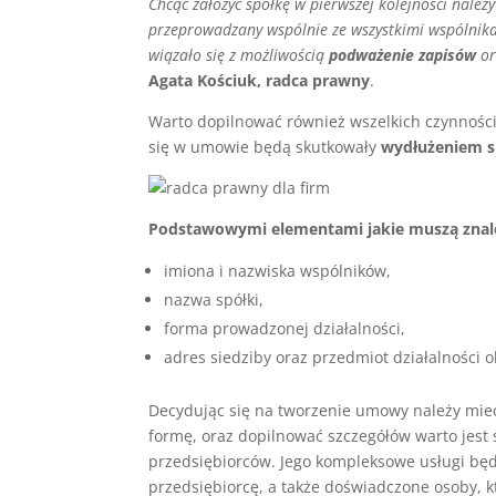
Chcąc założyć spółkę w pierwszej kolejności należ
przeprowadzany wspólnie ze wszystkimi wspólnikam
wiązało się z możliwością
podważenie zapisów
or
Agata Kościuk, radca prawny
.
Warto dopilnować również wszelkich czynności 
się w umowie będą skutkowały
wydłużeniem si
Podstawowymi elementami jakie muszą znale
imiona i nazwiska wspólników,
nazwa spółki,
forma prowadzonej działalności,
adres siedziby oraz przedmiot działalności ok
Decydując się na tworzenie umowy należy mieć 
formę, oraz dopilnować szczegółów warto jes
przedsiębiorców. Jego kompleksowe usługi bę
przedsiębiorcę, a także doświadczone osoby, 