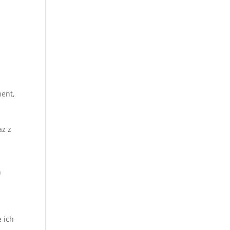
ment,
z z
h
 ich