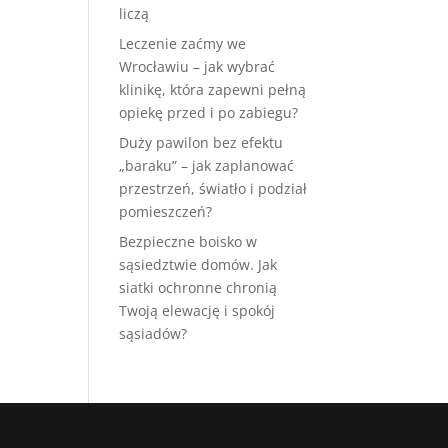
liczą
Leczenie zaćmy we
Wrocławiu – jak wybrać
klinikę, która zapewni pełną
opiekę przed i po zabiegu?
Duży pawilon bez efektu
„baraku” – jak zaplanować
przestrzeń, światło i podział
pomieszczeń?
Bezpieczne boisko w
sąsiedztwie domów. Jak
siatki ochronne chronią
Twoją elewację i spokój
sąsiadów?