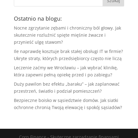
Ostatnio na blogu:
Nocne zgrzytanie zębami i chroniczny ból głowy. Jak
skutecznie rozluźnić spięte mięśnie żwacze i
przynieść ulgę stawom?
Ile naprawdę kosztuje brak stałej obsługi IT w firmie?
Ukryte straty, których przedsiębiorcy często nie liczą
Leczenie zaćmy we Wrocławiu – jak wybrać klinikę,
która zapewni pełną opiekę przed i po zabiegu?
Duży pawilon bez efektu „baraku” – jak zaplanować
przestrzeń, światło i podział pomieszczeń?
Bezpieczne boisko w sąsiedztwie domów. Jak siatki
ochronne chronią Twoją elewację i spokój sąsiadów?
Corp Finance - Skuteczne zarządzanie finansami